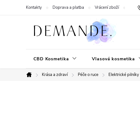
Přejít
Kontakty
Doprava a platba
Vrácení zboží
Hodn
na
obsah
CBD Kosmetika
Vlasová kosmetika
Krása a zdraví
Péče o ruce
Elektrické pilník
Domů