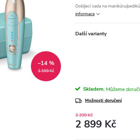
Dobíjecí sada na manikúru/pedik
informace
–14 %
3 399 Kč
Skladem
Možnosti doručení
3 399 Kč
2 899 Kč
Měrná