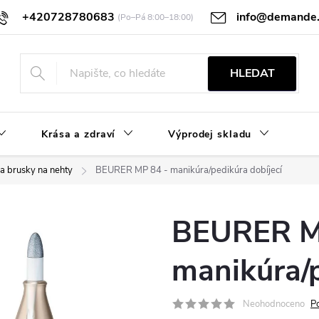
+420728780683
info@demande.
ocení
GDPR
Obchodní podmínky
HLEDAT
Krása a zdraví
Výprodej skladu
y a brusky na nehty
BEURER MP 84 - manikúra/pedikúra dobíjecí
BEURER M
manikúra/p
Neohodnoceno
P