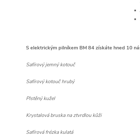
S elektrickým pilníkem BM 84 získáte hned 10 nás
Safírový jemný kotouč
Safírový kotouč hrubý
Plstěný kužel
Krystalová bruska na ztvrdlou kůži
Safírová frézka kulatá