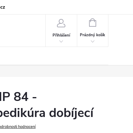
cz
NÁKUPNÍ
KOŠÍK
Prázdný košík
Přihlášení
P 84 -
edikúra dobíjecí
odrobnosti hodnocení