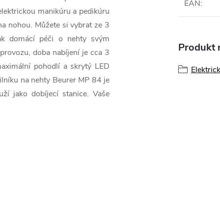
EAN
:
elektrickou manikúru a pedikúru
 na nohou. Můžete si vybrat ze 3
 tak domácí péči o nehty svým
Produkt n
provozu, doba nabíjení je cca 3
maximální pohodlí a skrytý LED
Elektric
 pilníku na nehty Beurer MP 84 je
ží jako dobíjecí stanice. Vaše