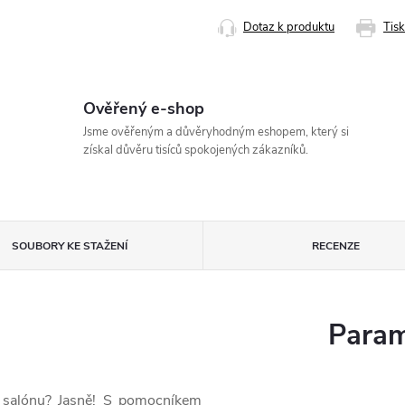
cena:
Dotaz k produktu
Tisk
Ověřený e-shop
Jsme ověřeným a důvěryhodným eshopem, který si
získal důvěru tisíců spokojených zákazníků.
SOUBORY KE STAŽENÍ
RECENZE
Param
 salónu? Jasně! S pomocníkem