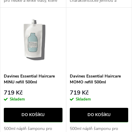
pro hebké a lehké vlasy, které
charakteristické jemnou a
u
nejsou zatížené.
lehkou pěnou, která jemně myje
k
vlasy a dodává jim extra lesk.
k
t
t
ů
ů
Davines Essential Haircare
Davines Essential Haircare
MINU refill 500ml
MOMO refill 500ml
719 Kč
719 Kč
Skladem
Skladem
DO KOŠÍKU
DO KOŠÍKU
500ml náplň šamponu pro
500ml náplň šamponu pro