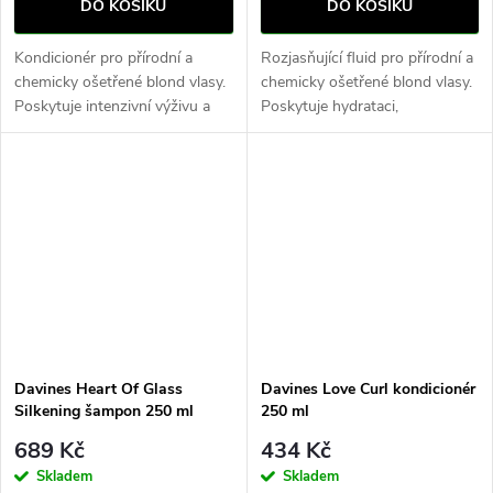
DO KOŠÍKU
DO KOŠÍKU
Kondicionér pro přírodní a
Rozjasňující fluid pro přírodní a
chemicky ošetřené blond vlasy.
chemicky ošetřené blond vlasy.
Poskytuje intenzivní výživu a
Poskytuje hydrataci,
zároveň posiluje vlasové vlákno
dlouhotrvající lesk, chrání před
díky exkluzivnímu komplexu
teplem a UV zářením. Dodává
biacidických vazeb a extraktu...
vlasovému vláknu pružnost a...
Davines Heart Of Glass
Davines Love Curl kondicionér
Silkening šampon 250 ml
250 ml
689 Kč
434 Kč
Skladem
Skladem