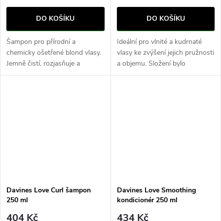
DO KOŠÍKU
DO KOŠÍKU
Šampon pro přírodní a
Ideální pro vlnité a kudrnaté
chemicky ošetřené blond vlasy.
vlasy ke zvýšení jejich pružnosti
Jemně čistí, rozjasňuje a
a objemu. Složení bylo
poskytuje potřebnou výživu.
navrženo tak, aby vyživilo vlnité
Extrakt získaný z ovoce jagua
a kudrnaté vlasy, zanechalo je
vyvažuje nežádoucí barevné
jemné a dodalo jim...
tóny,...
Davines Love Curl šampon
Davines Love Smoothing
250 ml
kondicionér 250 ml
404 Kč
434 Kč