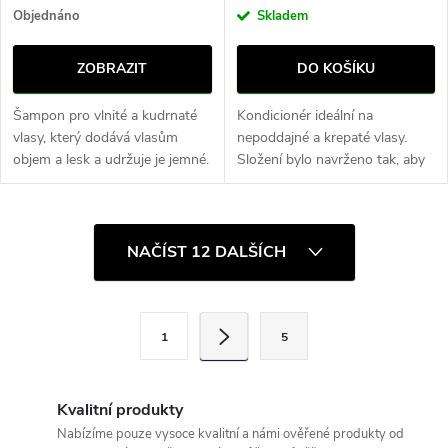
Objednáno
Skladem
ZOBRAZIT
DO KOŠÍKU
Šampon pro vlnité a kudrnaté
Kondicionér ideální na
vlasy, který dodává vlasům
nepoddajné a krepaté vlasy.
objem a lesk a udržuje je jemné.
Složení bylo navrženo tak, aby
Vlasy nezatěžuje.
vyživilo nepoddajné a krepaté
vlasy, podpořilo narovnání a
dodalo hydrataci.
O
NAČÍST 12 DALŠÍCH
v
l
S
1
5
t
á
r
d
á
Kvalitní produkty
a
n
Nabízíme pouze vysoce kvalitní a námi ověřené produkty od