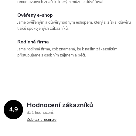
renomovaných značek, kterým můžete důvěřovat.
k
c
o
Ověřený e-shop
í
v
Jsme ověřeným a důvěryhodným eshopem, který si získal důvěru
tisíců spokojených zákazníků.
á
p
n
Rodinná firma
r
í
Jsme rodinná firma, což znamená, že k našim zákazníkům
přistupujeme s osobním zájmem a péčí.
v
k
y
v
Hodnocení zákazníků
ý
4,9
831 hodnocení
p
Zobrazit recenze
i