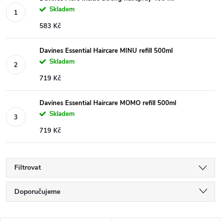
Skladem
583 Kč
Davines Essential Haircare MINU refill 500ml
Skladem
719 Kč
Davines Essential Haircare MOMO refill 500ml
Skladem
719 Kč
Filtrovat
Ř
Doporučujeme
a
Nejlevnější