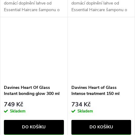
domácí doplnění lahve od
domácí doplnění lahve od
Essential Haircare šamponu o
Essential Haircare šamponu o
objemu 250ml, umožňující
objemu 250ml, umožňující
dvakrát naplnit prázdnou
dvakrát naplnit prázdnou
lahvičku doma. Zářivý a
lahvičku doma. Tento šampon
ochranný šampon pro...
poskytuje hlubokou...
Davines Heart Of Glass
Davines Heart of Glass
Instant bonding glow 300 ml
Intense treatment 150 ml
749 Kč
734 Kč
Skladem
Skladem
DO KOŠÍKU
DO KOŠÍKU