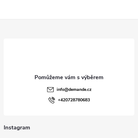
s
u
Z
á
p
a
t
info
@
demande.cz
í
+420728780683
Instagram