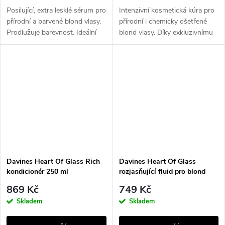
Posilující, extra lesklé sérum pro
Intenzivní kosmetická kúra pro
přírodní a barvené blond vlasy.
přírodní i chemicky ošetřené
Prodlužuje barevnost. Ideální
blond vlasy. Díky exkluzivnímu
pro citlivé a poškozené blond
komplexu biacidických vazeb a
vlasy, zejména pro ty, které jsou
extraktu z baobabu posiluje a
často odbarvované.
napravuje vlasové vlákno a...
Davines Heart Of Glass Rich
Davines Heart Of Glass
kondicionér 250 ml
rozjasňující fluid pro blond
vlasy 150 ml
869 Kč
749 Kč
Skladem
Skladem