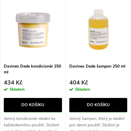
V
Nejdražší
z
ý
Nejprodávanější
e
p
Abecedně
n
i
í
s
p
Davines Dede kondicionér 250
Davines Dede šampon 250 ml
ml
p
r
434 Kč
404 Kč
r
Skladem
Skladem
o
o
DO KOŠÍKU
DO KOŠÍKU
d
d
Jemný kondicionér ideální ke
Jemný šampon, který je ideální
u
každodennímu použití. Složení
pro denní použití. Složení je