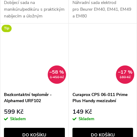
Dobíjecí sada na
Náhradní sada elektrod
manikúru/pedikúru s praktickým
pro Beurer EM40, EM41, EM49
nabíjecím a úložným
a EM80
pouzdrem.
Tip
–58 %
–17 %
1 450 Kč
180 Kč
Bezkontaktní teploměr -
Curaprox CPS 06-011 Prime
Alphamed URF102
Plus Handy mezizubní
kartáček 5 ks
599 Kč
149 Kč
Skladem
Skladem
DO KOŠÍKU
DO KOŠÍKU