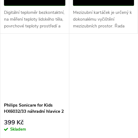
Digitální teploměr bezkontaktní,
Mezizubní kartáček je určený k
na měření teploty lidského těla,
dokonalému vyčištění
povrchové teploty prostředí a
mezizubních prostor. Řada
pokoje. Vysoká rychlost měření
"prime" je vhodná pro 95%
do 1 sekundy Díky rychlosti je
uživatelů. Balení obsahuje 5 ks
vhodný i k...
kartáčků a jeden držáček .
Philips Sonicare for Kids
HX6032/33 náhradní hlavice 2
ks
399 Kč
Skladem