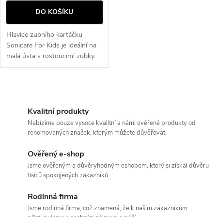
DO KOŠÍKU
Hlavice zubního kartáčku
Sonicare For Kids je ideální na
malá ústa s rostoucími zubky.
O
v
Kvalitní produkty
Nabízíme pouze vysoce kvalitní a námi ověřené produkty od
l
renomovaných značek, kterým můžete důvěřovat.
á
Ověřený e-shop
Jsme ověřeným a důvěryhodným eshopem, který si získal důvěru
d
tisíců spokojených zákazníků.
a
Rodinná firma
c
Jsme rodinná firma, což znamená, že k našim zákazníkům