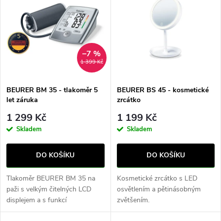
ý
Nejprodávanější
e
p
Abecedně
n
i
–7 %
1 399 Kč
í
s
p
BEURER BM 35 - tlakoměr 5
BEURER BS 45 - kosmetické
let záruka
zrcátko
p
r
1 299 Kč
1 199 Kč
r
Skladem
Skladem
o
o
DO KOŠÍKU
DO KOŠÍKU
d
d
Tlakoměr BEURER BM 35 na
Kosmetické zrcátko s LED
u
paži s velkým čitelných LCD
osvětlením a pětinásobným
displejem a s funkcí
zvětšením.
u
automatického měření. V