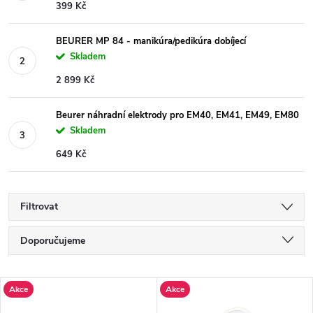
399 Kč
BEURER MP 84 - manikúra/pedikúra dobíjecí
Skladem
2 899 Kč
Beurer náhradní elektrody pro EM40, EM41, EM49, EM80
Skladem
649 Kč
Filtrovat
Ř
Doporučujeme
a
Nejlevnější
V
Akce
Akce
Nejdražší
z