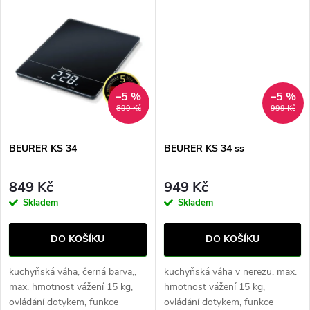
k
uživatelské paměti se ukládá
k
průměr naměřených hodnot -
t
2x 60. Tlakoměr je na...
t
ů
ů
–5 %
–5 %
899 Kč
999 Kč
BEURER KS 34
BEURER KS 34 ss
849 Kč
949 Kč
Skladem
Skladem
DO KOŠÍKU
DO KOŠÍKU
kuchyňská váha, černá barva,,
kuchyňská váha v nerezu, max.
max. hmotnost vážení 15 kg,
hmotnost vážení 15 kg,
ovládání dotykem, funkce
ovládání dotykem, funkce