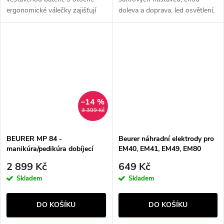
ergonomické válečky zajišťují
doleva a doprava, led osvětlení,
hloubkovou masáž, vhodné na
praktické uzavíratelné pouzdro
použití doma i na cestách.
Kompaktní velikost.
–14 %
3 399 Kč
BEURER MP 84 -
Beurer náhradní elektrody pro
manikúra/pedikúra dobíjecí
EM40, EM41, EM49, EM80
2 899 Kč
649 Kč
Skladem
Skladem
DO KOŠÍKU
DO KOŠÍKU