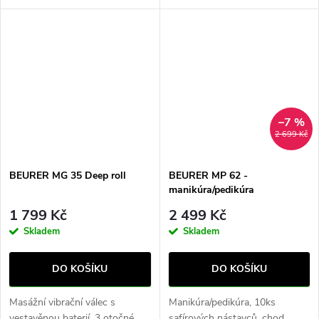
TARA, LCD displej, XL
TARA, LCD displej, funkce
VELIKOST
přidržení, provoz na 4 AAA
baterie, XL VELIKOST
–7 %
2 699 Kč
BEURER MG 35 Deep roll
BEURER MP 62 -
manikúra/pedikúra
1 799 Kč
2 499 Kč
Skladem
Skladem
DO KOŠÍKU
DO KOŠÍKU
Masážní vibrační válec s
Manikúra/pedikúra, 10ks
vestavěnou baterií, 3 otočné
safírových nástavců, chod