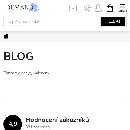
Přejít
NÁKUPNÍ
KOŠÍK
na
obsah
HLEDAT
Domů
BLOG
Záznamy nebyly nalezeny...
Hodnocení zákazníků
4,9
831 hodnocení