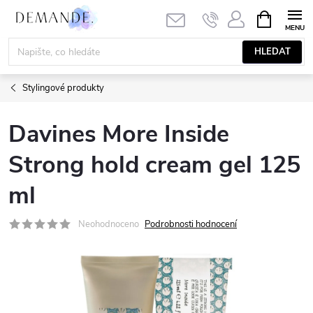
Přejít
NÁKUPNÍ
KOŠÍK
na
obsah
HLEDAT
Stylingové produkty
Davines More Inside
Strong hold cream gel 125
ml
Neohodnoceno
Podrobnosti hodnocení