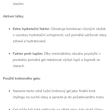
vlasům.
Aktivní látky:
Extra hydratační faktor:
Obsahuje kombinaci různých složek
s vysokou hydratační schopností, což pomáhá udržovat vlasy
zdravé a hydratované.
Faktor proti lupům:
Díky minimálnímu obsahu pryskyřic v
produktu pomáhá gel redukovat výskyt lupů a šupinek ve
vlasech.
Použití krémového gelu:
Naneste tento silně tužicí krémový gel jako finální krok
stylingu na suché vlasy a upravte je do požadovaného tvaru.
Gel může být také aplikován na vlhké vlasy, kdy dodá účesu