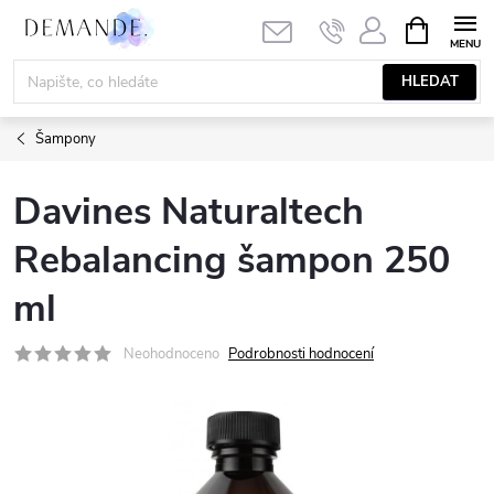
Přejít
NÁKUPNÍ
KOŠÍK
na
obsah
HLEDAT
Šampony
Davines Naturaltech
Rebalancing šampon 250
ml
Neohodnoceno
Podrobnosti hodnocení