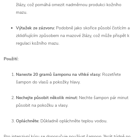
žlázy, což pomáhá omezit nadměrnou produkci kožního
mazu.
Výtažek ze zázvoru:
Podobně jako skořice působí čistícím a
zklidňujícím způsobem na mazové žlázy, což může přispět k
regulaci kožního mazu.
Použití:
Naneste 20 gramů šamponu na vlhké vlasy:
Rozetřete
šampon do vlasů a pokožky hlavy.
Nechejte působit několik minut:
Nechte šampon pár minut
působit na pokožku a vlasy.
Opláchněte:
Důkladně opláchněte teplou vodou.
Pro intenzivní kúru se doporučuje používat šampon 3krát týdně po