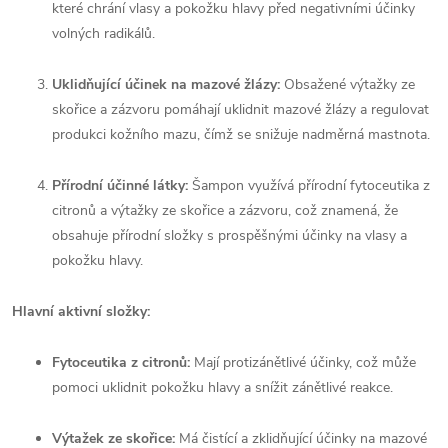
které chrání vlasy a pokožku hlavy před negativními účinky
volných radikálů.
Uklidňující účinek na mazové žlázy:
Obsažené výtažky ze
skořice a zázvoru pomáhají uklidnit mazové žlázy a regulovat
produkci kožního mazu, čímž se snižuje nadměrná mastnota.
Přírodní účinné látky:
Šampon využívá přírodní fytoceutika z
citronů a výtažky ze skořice a zázvoru, což znamená, že
obsahuje přírodní složky s prospěšnými účinky na vlasy a
pokožku hlavy.
Hlavní aktivní složky:
Fytoceutika z citronů:
Mají protizánětlivé účinky, což může
pomoci uklidnit pokožku hlavy a snížit zánětlivé reakce.
Výtažek ze skořice:
Má čistící a zklidňující účinky na mazové