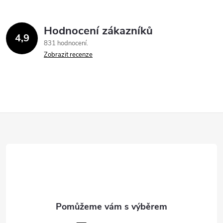
Hodnocení zákazníků
4,9
831 hodnocení
Zobrazit recenze
Z
á
p
a