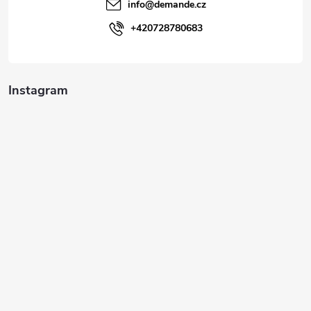
t
info
@
demande.cz
í
+420728780683
Instagram