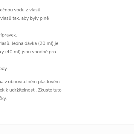
čnou vodu z vlasů.
vlasů tak, aby byly plně
řípravek.
lasů. Jedna dávka (20 ml) je
vky (40 ml) jsou vhodné pro
ody.
ena v obnovitelném plastovém
 k udržitelnosti. Zkuste tuto
čky.