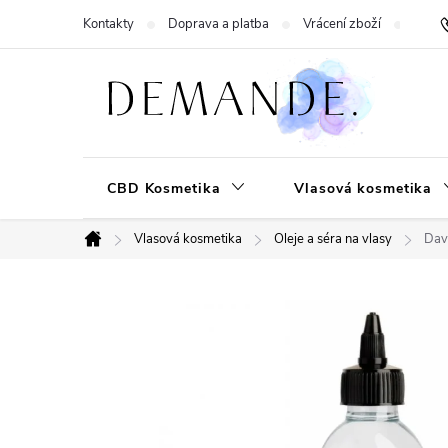
Přejít
Kontakty
Doprava a platba
Vrácení zboží
Hodn
na
obsah
CBD Kosmetika
Vlasová kosmetika
Vlasová kosmetika
Oleje a séra na vlasy
Davi
Domů