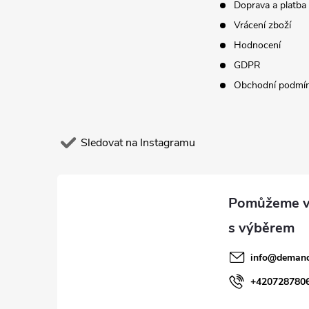
Doprava a platba
a
Vrácení zboží
t
Hodnocení
GDPR
í
Obchodní podmí
Sledovat na Instagramu
info
@
demand
+420728780