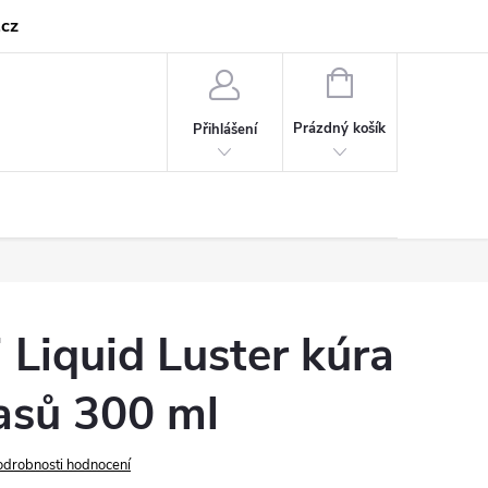
cz
NÁKUPNÍ
KOŠÍK
Prázdný košík
Přihlášení
 Liquid Luster kúra
lasů 300 ml
odrobnosti hodnocení