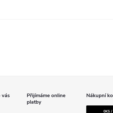
 vás
Přijímáme online
Nákupní ko
platby
0
KS /