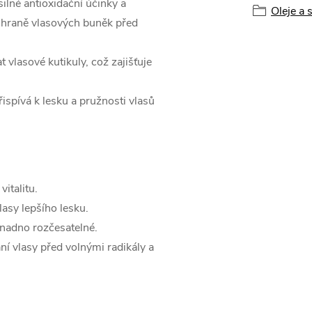
ilné antioxidační účinky a
Oleje a 
chraně vlasových buněk před
vlasové kutikuly, což zajišťuje
řispívá k lesku a pružnosti vlasů
italitu.
asy lepšího lesku.
snadno rozčesatelné.
ní vlasy před volnými radikály a