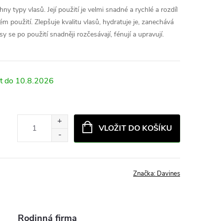
y typy vlasů. Její použití je velmi snadné a rychlé a rozdíl
ném použití. Zlepšuje kvalitu vlasů, hydratuje je, zanechává
sy se po použití snadněji rozčesávají, fénují a upravují.
10.8.2026
VLOŽIT DO KOŠÍKU
Značka:
Davines
Rodinná firma