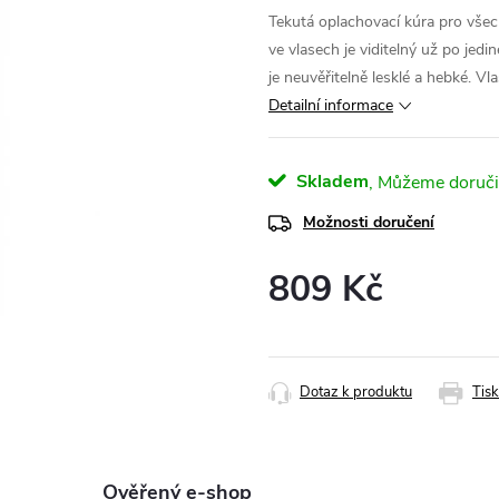
Tekutá oplachovací kúra pro všechn
ve vlasech je viditelný už po jedi
je neuvěřitelně lesklé a hebké. Vla
Detailní informace
Skladem
Možnosti doručení
809 Kč
Měrná
cena:
Dotaz k produktu
Tisk
Ověřený e-shop