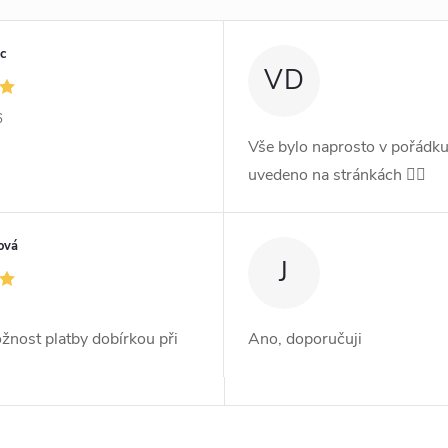
c
VD
6
Vše bylo naprosto v pořádku
uvedeno na stránkách 👍🏻
ová
J
ožnost platby dobírkou při
Ano, doporučuji