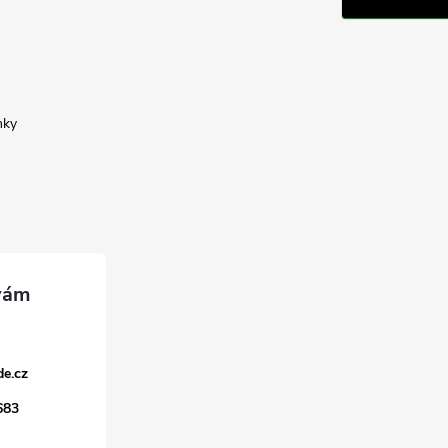
nky
e.cz
683