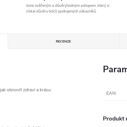
Jsme ověřeným a důvěryhodným eshopem, který si
získal důvěru tisíců spokojených zákazníků.
RECENZE
Param
jak obnovit zdraví a krásu
EAN
:
Produkt n