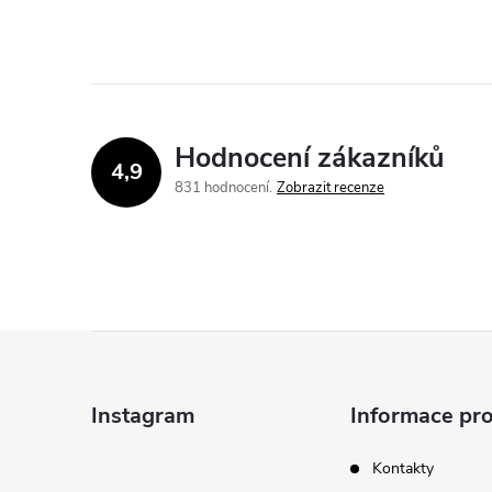
Hodnocení zákazníků
4,9
831 hodnocení
Zobrazit recenze
Z
á
Instagram
Informace pro
p
Kontakty