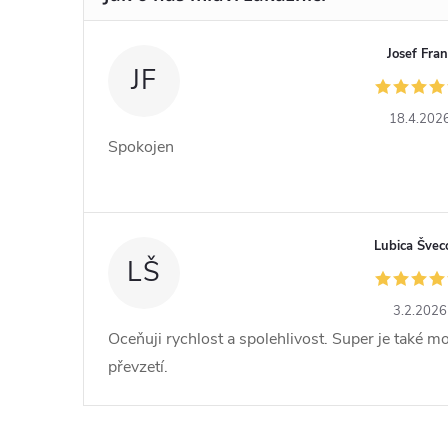
Josef Fran
JF
18.4.202
Spokojen
Lubica Švec
LŠ
3.2.2026
Oceňuji rychlost a spolehlivost. Super je také m
převzetí.