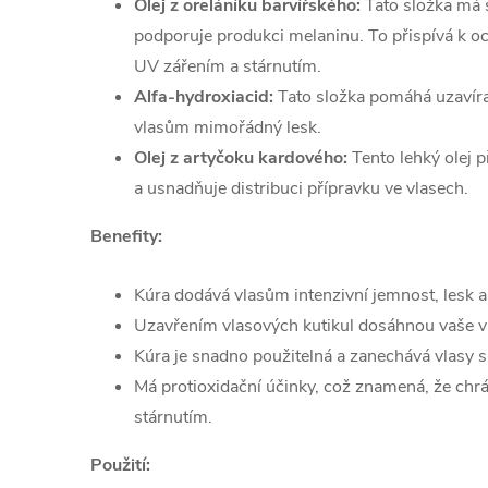
Olej z oreláníku barvířského:
Tato složka má s
podporuje produkci melaninu. To přispívá k o
UV zářením a stárnutím.
Alfa-hydroxiacid:
Tato složka pomáhá uzavírat 
vlasům mimořádný lesk.
Olej z artyčoku kardového:
Tento lehký olej p
a usnadňuje distribuci přípravku ve vlasech.
Benefity:
Kúra dodává vlasům intenzivní jemnost, lesk a v
Uzavřením vlasových kutikul dosáhnou vaše vl
Kúra je snadno použitelná a zanechává vlasy 
Má protioxidační účinky, což znamená, že chrá
stárnutím.
Použití: