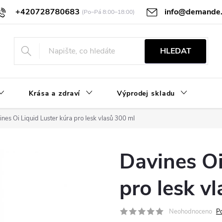
+420728780683
info@demande.
ocení
GDPR
Obchodní podmínky
HLEDAT
Krása a zdraví
Výprodej skladu
nes Oi Liquid Luster kúra pro lesk vlasů 300 ml
Davines Oi
pro lesk v
Neohodnoceno
P