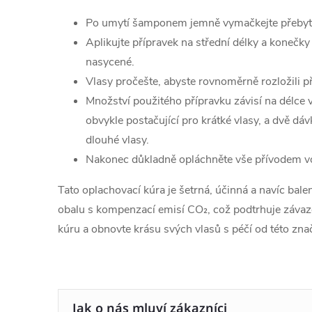
Po umytí šamponem jemně vymačkejte přebyte
Aplikujte přípravek na střední délky a konečky 
nasycené.
Vlasy pročešte, abyste rovnoměrně rozložili p
Množství použitého přípravku závisí na délce v
obvykle postačující pro krátké vlasy, a dvě dá
dlouhé vlasy.
Nakonec důkladně opláchněte vše přívodem v
Tato oplachovací kúra je šetrná, účinná a navíc bal
obalu s kompenzací emisí CO₂, což podtrhuje závazek
kúru a obnovte krásu svých vlasů s péčí od této zna