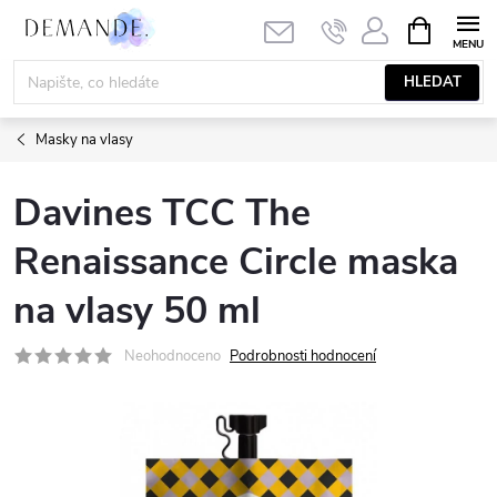
Přejít
NÁKUPNÍ
KOŠÍK
na
obsah
HLEDAT
Masky na vlasy
Davines TCC The
Renaissance Circle maska
na vlasy 50 ml
Neohodnoceno
Podrobnosti hodnocení