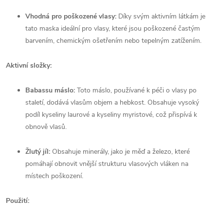
Vhodná pro poškozené vlasy:
Díky svým aktivním látkám je
tato maska ideální pro vlasy, které jsou poškozené častým
barvením, chemickým ošetřením nebo tepelným zatížením.
Aktivní složky:
Babassu máslo:
Toto máslo, používané k péči o vlasy po
staletí, dodává vlasům objem a hebkost. Obsahuje vysoký
podíl kyseliny laurové a kyseliny myristové, což přispívá k
obnově vlasů.
Žlutý jíl:
Obsahuje minerály, jako je měď a železo, které
pomáhají obnovit vnější strukturu vlasových vláken na
místech poškození.
Použití: