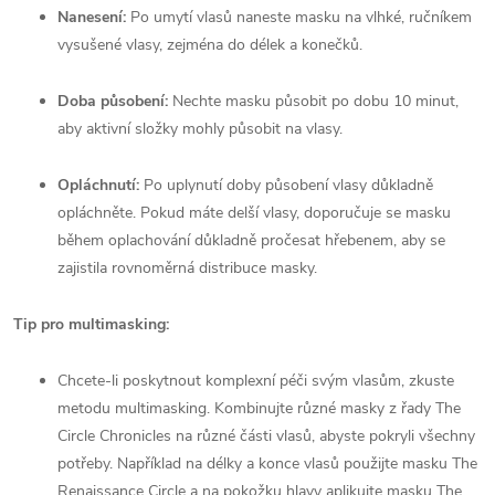
Nanesení:
Po umytí vlasů naneste masku na vlhké, ručníkem
vysušené vlasy, zejména do délek a konečků.
Doba působení:
Nechte masku působit po dobu 10 minut,
aby aktivní složky mohly působit na vlasy.
Opláchnutí:
Po uplynutí doby působení vlasy důkladně
opláchněte. Pokud máte delší vlasy, doporučuje se masku
během oplachování důkladně pročesat hřebenem, aby se
zajistila rovnoměrná distribuce masky.
Tip pro multimasking:
Chcete-li poskytnout komplexní péči svým vlasům, zkuste
metodu multimasking. Kombinujte různé masky z řady The
Circle Chronicles na různé části vlasů, abyste pokryli všechny
potřeby. Například na délky a konce vlasů použijte masku The
Renaissance Circle a na pokožku hlavy aplikujte masku The