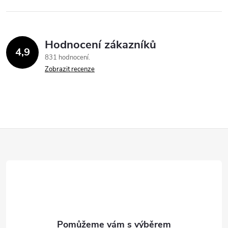
Hodnocení zákazníků
4,9
831 hodnocení
Zobrazit recenze
Z
á
p
a