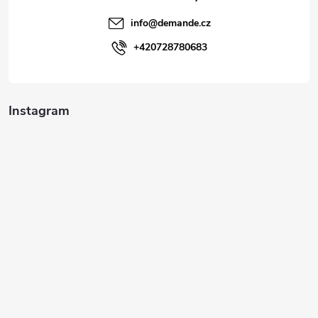
t
info
@
demande.cz
í
+420728780683
Instagram