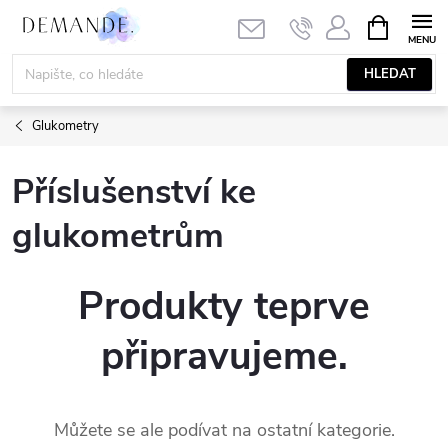
Přejít
NÁKUPNÍ
KOŠÍK
na
obsah
HLEDAT
Glukometry
Příslušenství ke
glukometrům
Produkty teprve
připravujeme.
Můžete se ale podívat na ostatní kategorie.