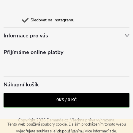
Sledovat na Instagramu
Informace pro vás
Přijímáme online platby
Nákupní košík
0
KS /
0 KČ
Copyright 2026
Demande.cz
. Všechna práva vyhrazena.
Tento web používá soubory cookie. Dalším procházením tohoto webu
vyjadřujete souhlas s jejich používáním.. Více informací
zde
.
Vytvořil Shoptet