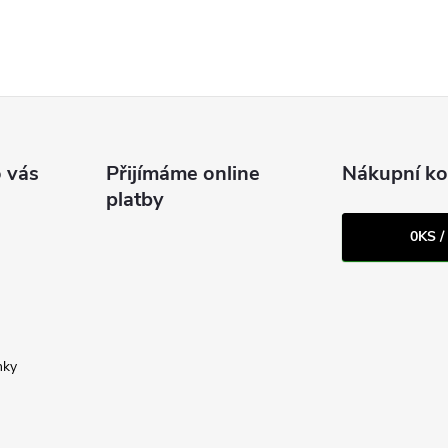
 vás
Přijímáme online
Nákupní ko
platby
0
KS /
nky