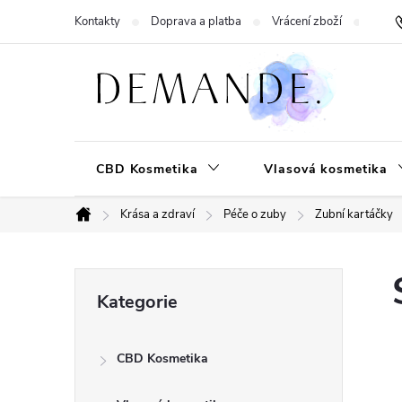
Přejít
Kontakty
Doprava a platba
Vrácení zboží
Hodn
na
obsah
CBD Kosmetika
Vlasová kosmetika
Krása a zdraví
Péče o zuby
Zubní kartáčky
Domů
P
Přeskočit
Kategorie
kategorie
o
CBD Kosmetika
s