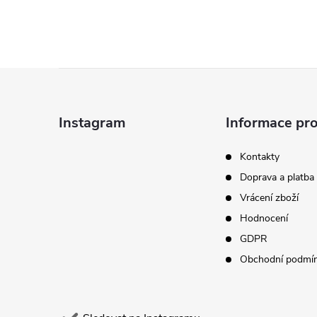
Z
á
Instagram
Informace pro
p
Kontakty
Doprava a platba
a
Vrácení zboží
t
Hodnocení
GDPR
í
Obchodní podmí