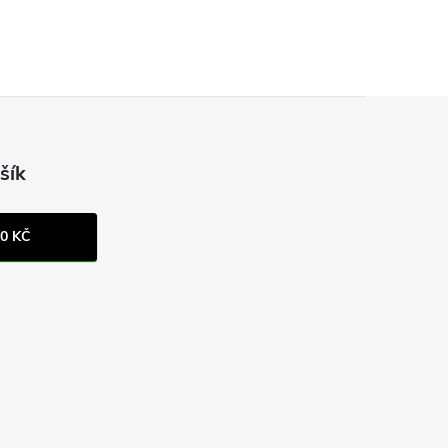
šík
0 KČ