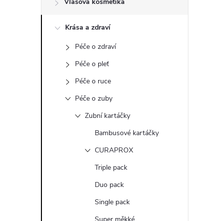
Vlasová kosmetika
t
Krása a zdraví
r
Péče o zdraví
a
Péče o pleť
n
Péče o ruce
Péče o zuby
n
Zubní kartáčky
í
Bambusové kartáčky
CURAPROX
p
Triple pack
a
Duo pack
n
Single pack
Super měkké