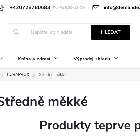
+420728780683
info@demande.
ocení
GDPR
Obchodní podmínky
HLEDAT
Krása a zdraví
Výprodej skladu
CURAPROX
Středně měkké
Středně měkké
Produkty teprve 